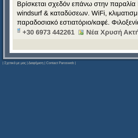
Βρίσκεται σχεδόν επάνω στην παραλία 
windsurf & καταδύσεων. WiFi, κλιματισ
παραδοσιακό εστιατόριο/καφέ. Φιλοξεν
+30 6973 442261
Νέα Χρυσή Ακτή
|
Σχετικά με μας
|
Διαφήμιση
|
Contact Parosweb
|