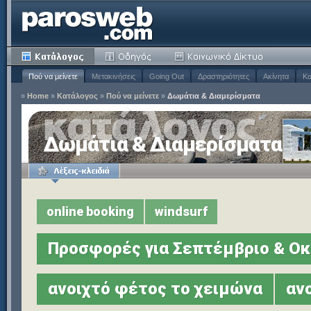
Πού να μείνετε
Μετακινήσεις
Going Out
Δραστηριότητες
Ακίνητα
Κα
»
Home
»
Κατάλογος
»
Πού να μείνετε
»
Δωμάτια & Διαμερίσματα
Δωμάτια & Διαμερίσματα
online booking
windsurf
Προσφορές για Σεπτέμβριο & Ο
ανοιχτό φέτος το χειμώνα
αν