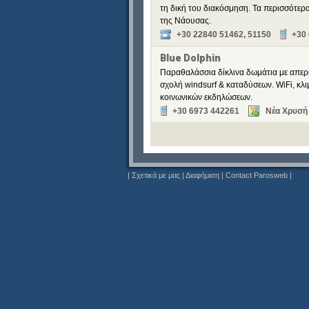
τη δική του διακόσμηση. Τα περισσότερ
της Νάουσας.
+30 22840 51462, 51150
+30
Blue Dolphin
Παραθαλάσσια δίκλινα δωμάτια με απερι
σχολή windsurf & καταδύσεων. WiFi, κλ
κοινωνικών εκδηλώσεων.
+30 6973 442261
Νέα Χρυσή 
|
Σχετικά με μας
|
Διαφήμιση
|
Contact Parosweb
|