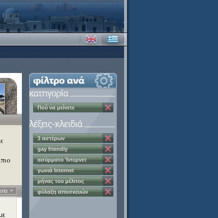
Πού να μείνετε
3 αστέρων
με
gay friendly
 πιο
ασύρματο Ίντερνετ
γωνιά Internet
μήνας του μέλιτος
σία
φύλαξη αποσκευών
με