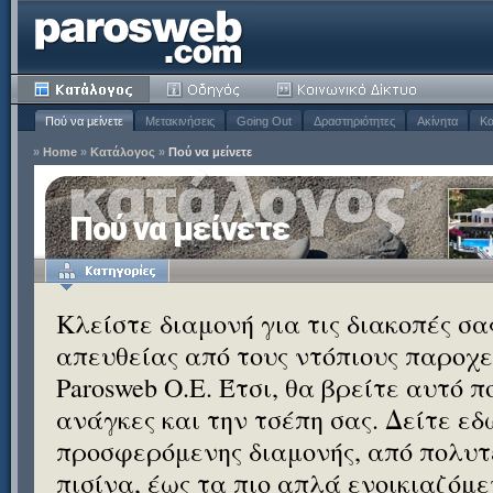
Πού να μείνετε
Μετακινήσεις
Going Out
Δραστηριότητες
Ακίνητα
Κα
»
Home
»
Κατάλογος
»
Πού να μείνετε
Πού να μείνετε
Κλείστε διαμονή για τις διακοπές σ
απευθείας από τους ντόπιους παροχεί
Parosweb Ο.Ε. Έτσι, θα βρείτε αυτό 
ανάγκες και την τσέπη σας. Δείτε εδ
προσφερόμενης διαμονής, από πολυτε
πισίνα, έως τα πιο απλά ενοικιαζόμ