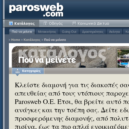
Πού να μείνετε
Μετακινήσεις
Going Out
Δραστηριότητες
Ακίνητα
Κα
»
Home
»
Κατάλογος
»
Πού να μείνετε
Πού να μείνετε
Κλείστε διαμονή για τις διακοπές σ
απευθείας από τους ντόπιους παροχεί
Parosweb Ο.Ε. Έτσι, θα βρείτε αυτό 
ανάγκες και την τσέπη σας. Δείτε εδ
προσφερόμενης διαμονής, από πολυτε
πισίνα, έως τα πιο απλά ενοικιαζόμ