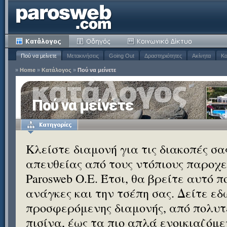
Πού να μείνετε
Μετακινήσεις
Going Out
Δραστηριότητες
Ακίνητα
Κα
»
Home
»
Κατάλογος
»
Πού να μείνετε
Πού να μείνετε
Κλείστε διαμονή για τις διακοπές σ
απευθείας από τους ντόπιους παροχεί
Parosweb Ο.Ε. Έτσι, θα βρείτε αυτό 
ανάγκες και την τσέπη σας. Δείτε εδ
προσφερόμενης διαμονής, από πολυτε
πισίνα, έως τα πιο απλά ενοικιαζόμ