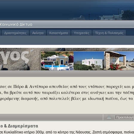
Δραστηριότητες
Ακίνητα
Καταστήματα
Υπηρεσίες
Τέχνη & Πολιτισμός
 σας σε Πάρο & Αντίπαρο απευθείας από τους ντόπιους παροχείς και 
σι, θα βρείτε αυτό που ταιριάζει καλύτερα στις ανάγκες και την τσέπη
φερόμενης διαμονής, από πολυτελείς βίλες με ιδιωτική πισίνα, έως τα
Προεπιλογή
ιο & Διαμερίσματα
σε Κυκλαδίτικο κτήριο 300μ. από το κέντρο της Νάουσας. Ζεστή ατμόσφαιρα, πισίνα