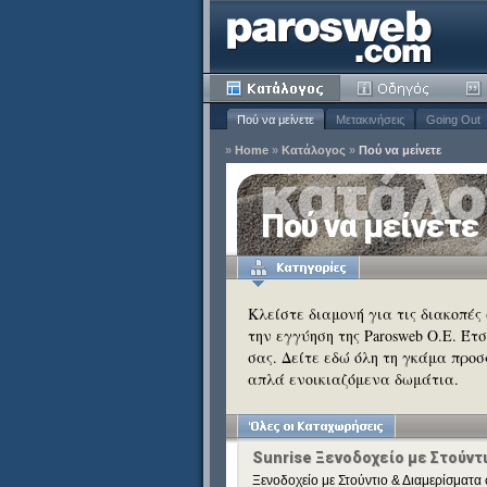
Πού να μείνετε
Μετακινήσεις
Going Out
»
Home
»
Κατάλογος
»
Πού να μείνετε
ία
Πού να μείνετε
Κατάργηση
ειδιά
Κατάργηση
Κλείστε διαμονή για τις διακοπές
την εγγύηση της Parosweb Ο.Ε. Έτ
Κατάργηση
σας. Δείτε εδώ όλη τη γκάμα προσ
Κατάργηση
απλά ενοικιαζόμενα δωμάτια.
Κατάργηση
Κατάργηση
Κατάργηση
Sunrise Ξενοδοχείο με Στούντ
Ξενοδοχείο με Στούντιο & Διαμερίσματα 