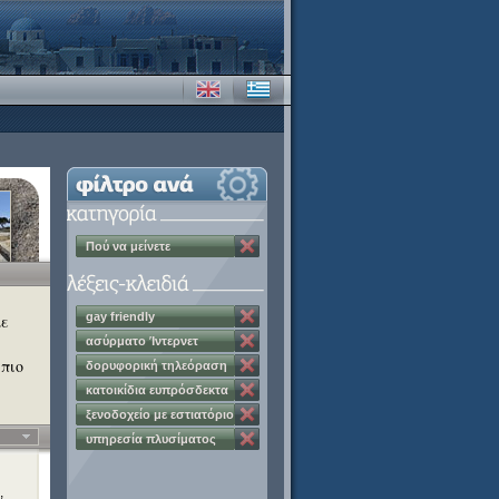
Πού να μείνετε
gay friendly
με
ασύρματο Ίντερνετ
 πιο
δορυφορική τηλεόραση
κατοικίδια ευπρόσδεκτα
ξενοδοχείο με εστιατόριο
υπηρεσία πλυσίματος
ρούχων
,