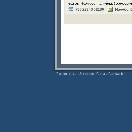
θέα στη θάλασσα, παιχνίδια, δορυφορική
+30 22840 52180
Νάουσα, 
|
Σχετικά με μας
|
Διαφήμιση
|
Contact Parosweb
|