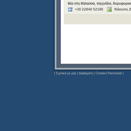
θέα στη θάλασσα, παιχνίδια, δορυφορική
+30 22840 52180
Νάουσα, 
|
Σχετικά με μας
|
Διαφήμιση
|
Contact Parosweb
|