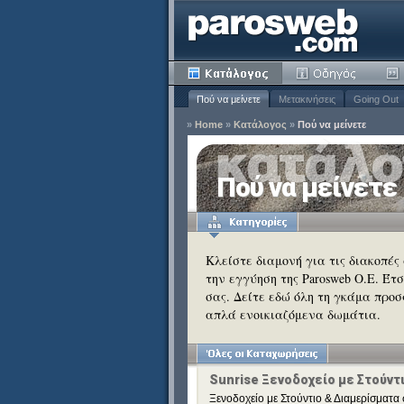
Πού να μείνετε
Μετακινήσεις
Going Out
»
Home
»
Κατάλογος
»
Πού να μείνετε
ία
Πού να μείνετε
Κατάργηση
ειδιά
Κατάργηση
Κλείστε διαμονή για τις διακοπές
την εγγύηση της Parosweb Ο.Ε. Έτ
Κατάργηση
σας. Δείτε εδώ όλη τη γκάμα προσ
Κατάργηση
απλά ενοικιαζόμενα δωμάτια.
Κατάργηση
Κατάργηση
Κατάργηση
Sunrise Ξενοδοχείο με Στούντ
Ξενοδοχείο με Στούντιο & Διαμερίσματα 