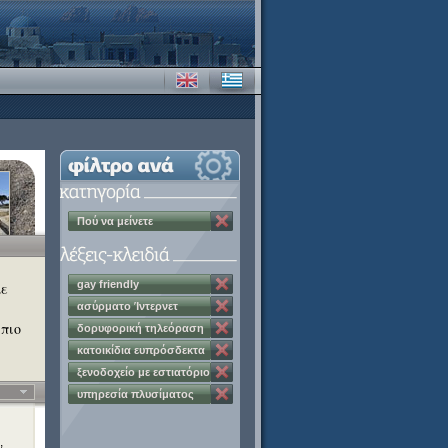
Πού να μείνετε
gay friendly
με
ασύρματο Ίντερνετ
 πιο
δορυφορική τηλεόραση
κατοικίδια ευπρόσδεκτα
ξενοδοχείο με εστιατόριο
υπηρεσία πλυσίματος
ρούχων
,