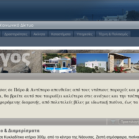
Δραστηριότητες
Ακίνητα
Καταστήματα
Υπηρεσίες
Τέχνη & Πολιτισμός
 σας σε Πάρο & Αντίπαρο απευθείας από τους ντόπιους παροχείς και 
σι, θα βρείτε αυτό που ταιριάζει καλύτερα στις ανάγκες και την τσέπη
φερόμενης διαμονής, από πολυτελείς βίλες με ιδιωτική πισίνα, έως τα
Προεπιλογή
ιο & Διαμερίσματα
σε Κυκλαδίτικο κτήριο 300μ. από το κέντρο της Νάουσας. Ζεστή ατμόσφαιρα, πισίνα