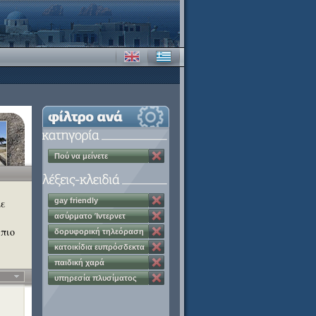
Πού να μείνετε
gay friendly
με
ασύρματο Ίντερνετ
 πιο
δορυφορική τηλεόραση
κατοικίδια ευπρόσδεκτα
παιδική χαρά
υπηρεσία πλυσίματος
ρούχων