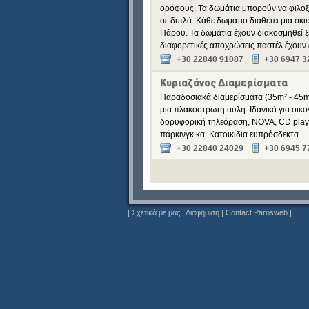
ορόφους. Τα δωμάτια μπορούν να φιλοξ
σε διπλά. Κάθε δωμάτιο διαθέτει μια σκ
Πάρου. Τα δωμάτια έχουν διακοσμηθεί ξε
διαφορετικές αποχρώσεις παστέλ έχουν 
+30 22840 91087
+30 6947 3
Κυριαζάνος Διαμερίσματα
Παραδοσιακά διαμερίσματα (35m² - 45m²
μια πλακόστρωτη αυλή. Ιδανικά για οικο
δορυφορική τηλεόραση, NOVA, CD player
πάρκινγκ κα. Κατοικίδια ευπρόσδεκτα.
+30 22840 24029
+30 6945 7
|
Σχετικά με μας
|
Διαφήμιση
|
Contact Parosweb
|