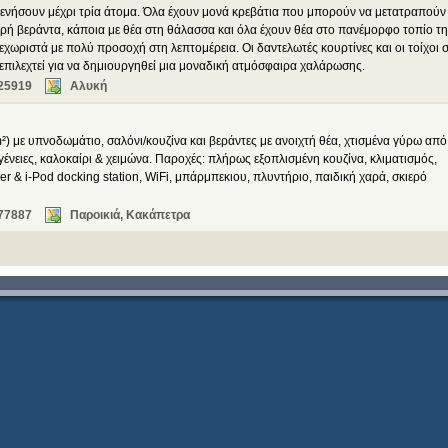
ενήσουν μέχρι τρία άτομα. Όλα έχουν μονά κρεβάτια που μπορούν να μετατραπούν
ιερή βεράντα, κάποια με θέα στη θάλασσα και όλα έχουν θέα στο πανέμορφο τοπίο τ
χωριστά με πολύ προσοχή στη λεπτομέρεια. Οι δαντελωτές κουρτίνες και οι τοίχοι 
επιλεχτεί για να δημιουργηθεί μια μοναδική ατμόσφαιρα χαλάρωσης.
25919
Αλυκή
) με υπνοδωμάτιο, σαλόνι/κουζίνα και βεράντες με ανοιχτή θέα, χτισμένα γύρω από
γένειες, καλοκαίρι & χειμώνα. Παροχές: πλήρως εξοπλισμένη κουζίνα, κλιματισμός,
 & i-Pod docking station, WiFi, μπάρμπεκιου, πλυντήριο, παιδική χαρά, σκιερό
77887
Παροικιά, Κακάπετρα