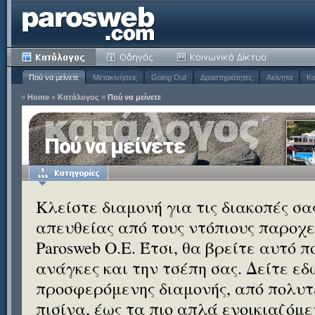
Πού να μείνετε
Μετακινήσεις
Going Out
Δραστηριότητες
Ακίνητα
Κα
»
Home
»
Κατάλογος
»
Πού να μείνετε
Πού να μείνετε
Κλείστε διαμονή για τις διακοπές σ
απευθείας από τους ντόπιους παροχεί
Parosweb Ο.Ε. Έτσι, θα βρείτε αυτό 
ανάγκες και την τσέπη σας. Δείτε εδ
προσφερόμενης διαμονής, από πολυτε
πισίνα, έως τα πιο απλά ενοικιαζόμ