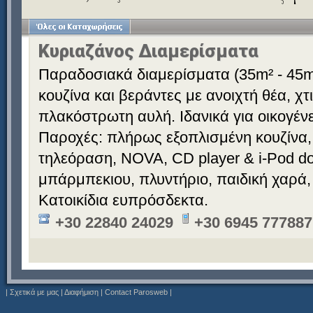
Κυριαζάνος Διαμερίσματα
Παραδοσιακά διαμερίσματα (35m² - 45m
κουζίνα και βεράντες με ανοιχτή θέα, χ
πλακόστρωτη αυλή. Ιδανικά για οικογένε
Παροχές: πλήρως εξοπλισμένη κουζίνα,
τηλεόραση, NOVA, CD player & i-Pod doc
μπάρμπεκιου, πλυντήριο, παιδική χαρά,
Κατοικίδια ευπρόσδεκτα.
+30 22840 24029
+30 6945 777887
|
Σχετικά με μας
|
Διαφήμιση
|
Contact Parosweb
|