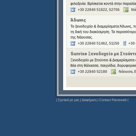
φιλοξενία. Βρίσκεται κοντά στην παραλία
+30 22840 51822, 52706
Νά
Άδωνις
Το ξενοδοχείο & διαμερίσματα Άδωνις, π
τη δική του διακόσμηση. Τα περισσότερ
της Νάουσας.
+30 22840 51462, 51150
+30
Sunrise Ξενοδοχείο με Στούντ
Ξενοδοχείο με Στούντιο & Διαμερίσματα 
θέα στη θάλασσα, παιχνίδια, δορυφορική
+30 22840 52180
Νάουσα, 
|
Σχετικά με μας
|
Διαφήμιση
|
Contact Parosweb
|