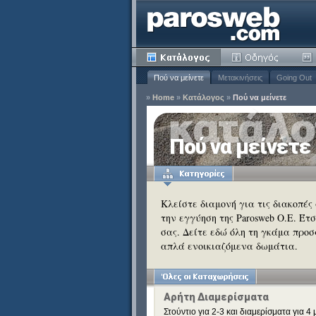
Πού να μείνετε
Μετακινήσεις
Going Out
»
Home
»
Κατάλογος
»
Πού να μείνετε
ία
Πού να μείνετε
Κατάργηση
ειδιά
Κατάργηση
Κλείστε διαμονή για τις διακοπές
την εγγύηση της Parosweb Ο.Ε. Έτ
Κατάργηση
σας. Δείτε εδώ όλη τη γκάμα προσ
Κατάργηση
απλά ενοικιαζόμενα δωμάτια.
Κατάργηση
Κατάργηση
Κατάργηση
Κατάργηση
Αρήτη Διαμερίσματα
Στούντιο για 2-3 και διαμερίσματα για 