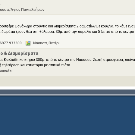
.
ουσα, Άγιος Παντελεήμων
ροσφέρει μονόχωρα στούντιο και διαμερίσματα 2 δωματίων με κουζίνα, το κάθε ένα 
α δωμάτια έχουν θέα στη θάλασσα. 30μ. από την παραλία και 5 λεπτά από το κέντρο
 6977 933300
Νάουσα, Πιπέρι
ιο & Διαμερίσματα
σε Κυκλαδίτικο κτήριο 300μ. από το κέντρο της Νάουσας. Ζεστή ατμόσφαιρα, πισίνα
 τηλεόραση και εστιατόριο με σπιτικά πιάτα.
Βουνάλι