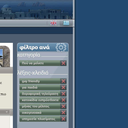
Πού να μείνετε
gay friendly
με
για παιδιά
 πιο
δορυφορική τηλεόραση
κατοικίδια ευπρόσδεκτα
μήνας του μέλιτος
οικογενειακά
διαμερίσματα
υπηρεσία πλυσίματος
ρούχων