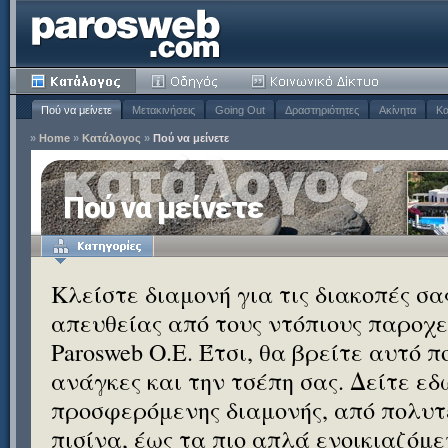
Πού να μείνετε
Μετακινήσεις
Going Out
Δραστηριότητες
Ακίνητα
Κα
»
Home
»
Κατάλογος
»
Πού να μείνετε
Πού να μείνετε
Κλείστε διαμονή για τις διακοπές σ
απευθείας από τους ντόπιους παροχεί
Parosweb Ο.Ε. Έτσι, θα βρείτε αυτό 
ανάγκες και την τσέπη σας. Δείτε εδ
προσφερόμενης διαμονής, από πολυτε
πισίνα, έως τα πιο απλά ενοικιαζόμ