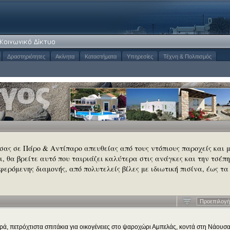
Δραστηριότητες
Ακίνητα
Καταστήματα
Υπηρεσίες
Τέχνη & Πολιτισμός
 σας σε Πάρο & Αντίπαρο απευθείας από τους ντόπιους παροχείς και 
σι, θα βρείτε αυτό που ταιριάζει καλύτερα στις ανάγκες και την τσέπη
φερόμενης διαμονής, από πολυτελείς βίλες με ιδιωτική πισίνα, έως τα
Προεπιλογή
κρά, πετρόχτιστα σπιτάκια για οικογένειες στο ψαροχώρι Αμπελάς, κοντά στη Νάουσα.