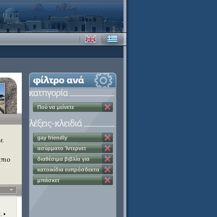
Πού να μείνετε
gay friendly
με
ασύρματο Ίντερνετ
 πιο
διαθέσιμα βιβλία για
επισκέπτες
κατοικίδια ευπρόσδεκτα
μπάσκετ
 •