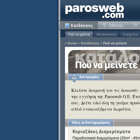
Πού να μείνετε
Μετακινήσεις
Going Out
»
Home
»
Κατάλογος
»
Πού να μείνετε
ία
Πού να μείνετε
Κατάργηση
ειδιά
Κατάργηση
Κλείστε διαμονή για τις διακοπές
την εγγύηση της Parosweb Ο.Ε. Έτ
Κατάργηση
σας. Δείτε εδώ όλη τη γκάμα προσ
Κατάργηση
απλά ενοικιαζόμενα δωμάτια.
Κατάργηση
Κατάργηση
Κατάργηση
Κατάργηση
Κυριαζάνος Διαμερίσματα
Παραδοσιακά διαμερίσματα (35m² - 45m²