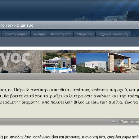
Δραστηριότητες
Ακίνητα
Καταστήματα
Υπηρεσίες
Τέχνη & Πολιτισμός
 σας σε Πάρο & Αντίπαρο απευθείας από τους ντόπιους παροχείς και 
σι, θα βρείτε αυτό που ταιριάζει καλύτερα στις ανάγκες και την τσέπη
φερόμενης διαμονής, από πολυτελείς βίλες με ιδιωτική πισίνα, έως τα
Προεπιλογή
) με υπνοδωμάτιο, σαλόνι/κουζίνα και βεράντες με ανοιχτή θέα, χτισμένα γύρω από