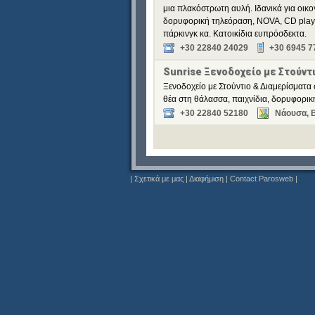
μια πλακόστρωτη αυλή. Ιδανικά για οικο
δορυφορική τηλεόραση, NOVA, CD player
πάρκινγκ κα. Κατοικίδια ευπρόσδεκτα.
+30 22840 24029
+30 6945 7
Sunrise Ξενοδοχείο με Στούντ
Ξενοδοχείο με Στούντιο & Διαμερίσματα 
θέα στη θάλασσα, παιχνίδια, δορυφορική
+30 22840 52180
Νάουσα, 
|
Σχετικά με μας
|
Διαφήμιση
|
Contact Parosweb
|