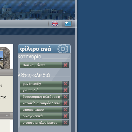
Πού να μείνετε
gay friendly
με
για παιδιά
 πιο
δορυφορική τηλεόραση
κατοικίδια ευπρόσδεκτα
μπάρμπεκιου
οικογενειακά
διαμερίσματα
υπηρεσία πλυσίματος
ρούχων