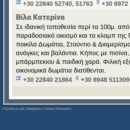
+30 22840 52740, 51763
+30 6972
Βίλα Κατερίνα
Σε ιδανική τοποθεσία περί τα 100μ. από
παραδοσιακό οικισμό και τα κλαμπ της 
ποικίλα Δωμάτια, Στούντιο & Διαμερίσματ
ανάγκες και βαλάντια. Κήπος με πισίνα,
μπάρμπεκιου & παιδική χαρά. Φιλική εξ
οικονομικά δωμάτια διατίθενται.
+30 22840 21864
+30 6948 511309
|
Σχετικά με μας
|
Διαφήμιση
|
Contact Parosweb
|