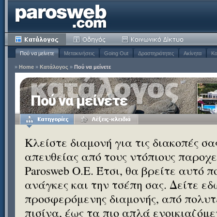
Πού να μείνετε
Μετακινήσεις
Going Out
Δραστηριότητες
Ακίνητα
Κα
»
Home
»
Κατάλογος
»
Πού να μείνετε
Πού να μείνετε
Κλείστε διαμονή για τις διακοπές σ
απευθείας από τους ντόπιους παροχεί
Parosweb Ο.Ε. Έτσι, θα βρείτε αυτό 
ανάγκες και την τσέπη σας. Δείτε εδ
προσφερόμενης διαμονής, από πολυτε
πισίνα, έως τα πιο απλά ενοικιαζόμ