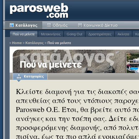
Πού να μείνετε
Μετακινήσεις
Going Out
Δραστηριότητες
Ακίνητα
Κα
»
Home
»
Κατάλογος
»
Πού να μείνετε
Πού να μείνετε
Κλείστε διαμονή για τις διακοπές σ
απευθείας από τους ντόπιους παροχεί
Parosweb Ο.Ε. Έτσι, θα βρείτε αυτό 
ανάγκες και την τσέπη σας. Δείτε εδ
προσφερόμενης διαμονής, από πολυτε
πισίνα, έως τα πιο απλά ενοικιαζόμ