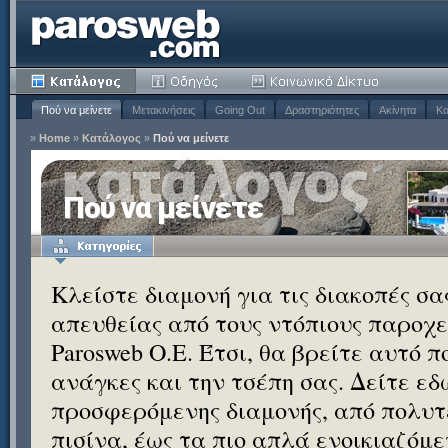
Πού να μείνετε
Μετακινήσεις
Going Out
Δραστηριότητες
Ακίνητα
Κα
»
Home
»
Κατάλογος
»
Πού να μείνετε
Πού να μείνετε
Κλείστε διαμονή για τις διακοπές σ
απευθείας από τους ντόπιους παροχεί
Parosweb Ο.Ε. Έτσι, θα βρείτε αυτό 
ανάγκες και την τσέπη σας. Δείτε εδ
προσφερόμενης διαμονής, από πολυτε
πισίνα, έως τα πιο απλά ενοικιαζόμ