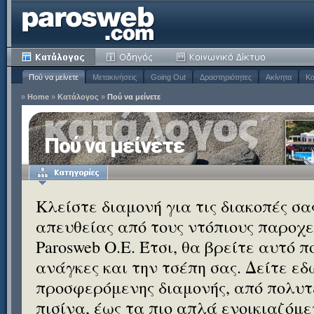
Πού να μείνετε
Μετακινήσεις
Going Out
Δραστηριότητες
Ακίνητα
Κα
»
Home
»
Κατάλογος
»
Πού να μείνετε
Πού να μείνετε
Κλείστε διαμονή για τις διακοπές σ
απευθείας από τους ντόπιους παροχεί
Parosweb Ο.Ε. Έτσι, θα βρείτε αυτό 
ανάγκες και την τσέπη σας. Δείτε εδ
προσφερόμενης διαμονής, από πολυτε
πισίνα, έως τα πιο απλά ενοικιαζόμ