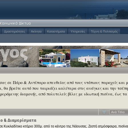
Δραστηριότητες
Ακίνητα
Καταστήματα
Υπηρεσίες
Τέχνη & Πολιτισμός
 σας σε Πάρο & Αντίπαρο απευθείας από τους ντόπιους παροχείς και 
σι, θα βρείτε αυτό που ταιριάζει καλύτερα στις ανάγκες και την τσέπη
φερόμενης διαμονής, από πολυτελείς βίλες με ιδιωτική πισίνα, έως τα
Aνά Tίτλο
ιο & Διαμερίσματα
σε Κυκλαδίτικο κτήριο 300μ. από το κέντρο της Νάουσας. Ζεστή ατμόσφαιρα, πισίνα