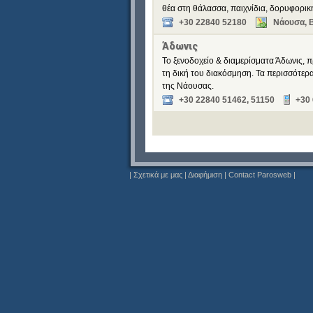
θέα στη θάλασσα, παιχνίδια, δορυφορική
+30 22840 52180
Νάουσα, 
Άδωνις
Το ξενοδοχείο & διαμερίσματα Άδωνις, π
τη δική του διακόσμηση. Τα περισσότερ
της Νάουσας.
+30 22840 51462, 51150
+30
|
Σχετικά με μας
|
Διαφήμιση
|
Contact Parosweb
|