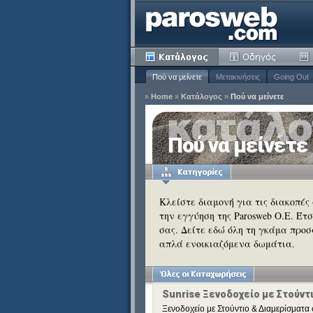
Πού να μείνετε
Μετακινήσεις
Going Out
»
Home
»
Κατάλογος
»
Πού να μείνετε
ία
Πού να μείνετε
Κατάργηση
ειδιά
Κατάργηση
Κλείστε διαμονή για τις διακοπές
την εγγύηση της Parosweb Ο.Ε. Έτ
Κατάργηση
σας. Δείτε εδώ όλη τη γκάμα προσ
Κατάργηση
απλά ενοικιαζόμενα δωμάτια.
Κατάργηση
Κατάργηση
Sunrise Ξενοδοχείο με Στούντ
Ξενοδοχείο με Στούντιο & Διαμερίσματα 