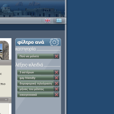
Πού να μείνετε
3 αστέρων
με
gay friendly
 πιο
δορυφορική τηλεόραση
μήνας του μέλιτος
οικογενειακά
διαμερίσματα
,