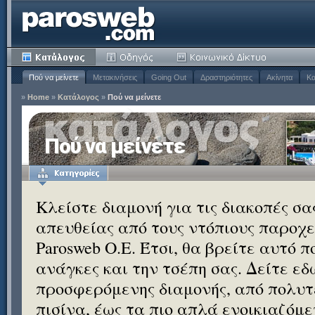
Πού να μείνετε
Μετακινήσεις
Going Out
Δραστηριότητες
Ακίνητα
Κα
»
Home
»
Κατάλογος
»
Πού να μείνετε
Πού να μείνετε
Κλείστε διαμονή για τις διακοπές σ
απευθείας από τους ντόπιους παροχεί
Parosweb Ο.Ε. Έτσι, θα βρείτε αυτό 
ανάγκες και την τσέπη σας. Δείτε εδ
προσφερόμενης διαμονής, από πολυτε
πισίνα, έως τα πιο απλά ενοικιαζόμ