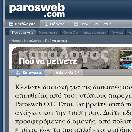
Πού να μείνετε
Μετακινήσεις
Going Out
Δραστηριότητες
Ακίνητα
Κα
»
Home
»
Κατάλογος
»
Πού να μείνετε
Πού να μείνετε
Κλείστε διαμονή για τις διακοπές σ
απευθείας από τους ντόπιους παροχεί
Parosweb Ο.Ε. Έτσι, θα βρείτε αυτό 
ανάγκες και την τσέπη σας. Δείτε εδ
προσφερόμενης διαμονής, από πολυτε
πισίνα, έως τα πιο απλά ενοικιαζόμ