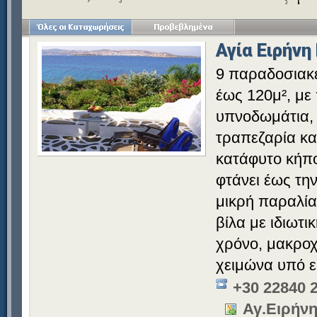
Αγία Ειρήνη
9 παραδοσιακέ
έως 120μ², με 
υπνοδωμάτια, σ
τραπεζαρία κα
κατάφυτο κήπο
φτάνει έως τη
μικρή παραλία 
βίλα με ιδιωτι
χρόνο, μακροχ
χειμώνα υπό ει
+30 22840 
Αγ.Ειρήν