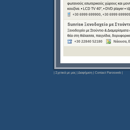
φωτεινούς εσωτερικούς χώρους και μον
κουζίνα. • LCD TV 40", • DVD player • 
+30 6999 699900, +30 6999 69990
Sunrise Ξενοδοχείο με Στούντ
Ξενοδοχείο με Στούντιο & Διαμερίσματα 
θέα στη θάλασσα, παιχνίδια, δορυφορική
+30 22840 52180
Νάουσα, 
|
Σχετικά με μας
|
Διαφήμιση
|
Contact Parosweb
|