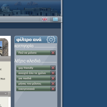
Πού να μείνετε
gay friendly
με
ανοιχτό όλο το χρόνο
 πιο
για παιδιά
μήνας του μέλιτος
οικογενειακά
διαμερίσματα
ς,