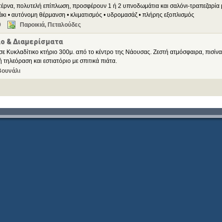
τέρνα, πολυτελή επίπλωση, προσφέρουν 1 ή 2 υπνοδωμάτια και σαλόνι-τραπεζαρία 
τζάκι • αυτόνομη θέρμανση • κλιματισμός • υδρομασάζ • πλήρης εξοπλισμός
9
Παροικιά, Πεταλούδες
ιο & Διαμερίσματα
σε Κυκλαδίτικο κτήριο 300μ. από το κέντρο της Νάουσας. Ζεστή ατμόσφαιρα, πισίνα
 τηλεόραση και εστιατόριο με σπιτικά πιάτα.
Βουνάλι