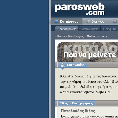
Πού να μείνετε
Μετακινήσεις
Going Out
»
Home
»
Κατάλογος
»
Πού να μείνετε
ία
Πού να μείνετε
Κατάργηση
ειδιά
Κατάργηση
Κλείστε διαμονή για τις διακοπές
την εγγύηση της Parosweb Ο.Ε. Έτ
Κατάργηση
σας. Δείτε εδώ όλη τη γκάμα προσ
Κατάργηση
απλά ενοικιαζόμενα δωμάτια.
Κατάργηση
Κατάργηση
Πεταλούδες Βίλες
Εννέα ξεχωριστά και αυτόνομα σπίτια για