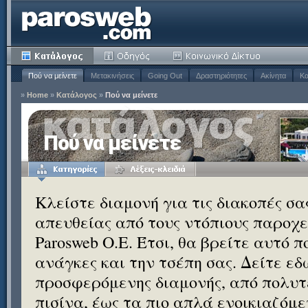
Πού να μείνετε
Μετακινήσεις
Going Out
Δραστηριότητες
Ακίνητα
Κα
»
Home
»
Κατάλογος
»
Πού να μείνετε
Πού να μείνετε
Κλείστε διαμονή για τις διακοπές σ
απευθείας από τους ντόπιους παροχεί
Parosweb Ο.Ε. Έτσι, θα βρείτε αυτό 
ανάγκες και την τσέπη σας. Δείτε εδ
προσφερόμενης διαμονής, από πολυτε
πισίνα, έως τα πιο απλά ενοικιαζόμ