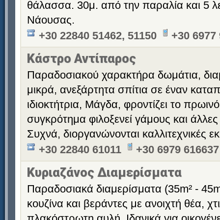
θάλασσα. 30μ. από την παραλία και 5 λ
Νάουσας.
+30 22840 51462, 51150
+30 6977
Κάστρο Αντίπαρος
Παραδοσιακού χαρακτήρα δωμάτια, διαμ
μικρά, ανεξάρτητα σπίτια σε έναν κατα
ιδιοκτήτρια, Μάγδα, φροντίζει το πρωινό
συγκρότημα φιλοξενεί γάμους και άλλες
Συχνά, διοργανώνονται καλλιτεχνικές εκ
+30 22840 61011
+30 6979 616637
Κυριαζάνος Διαμερίσματα
Παραδοσιακά διαμερίσματα (35m² - 45m
κουζίνα και βεράντες με ανοιχτή θέα, χ
πλακόστρωτη αυλή. Ιδανικά για οικογένε