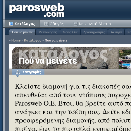
Πού να μείνετε
Μετακινήσεις
Going Out
Δραστηριότητες
Ακίνητα
Κα
»
Home
»
Κατάλογος
»
Πού να μείνετε
Πού να μείνετε
Κλείστε διαμονή για τις διακοπές σ
απευθείας από τους ντόπιους παροχεί
Parosweb Ο.Ε. Έτσι, θα βρείτε αυτό 
ανάγκες και την τσέπη σας. Δείτε εδ
προσφερόμενης διαμονής, από πολυτε
πισίνα, έως τα πιο απλά ενοικιαζόμ