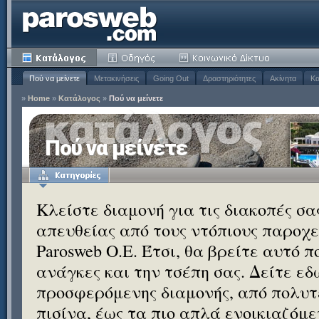
Πού να μείνετε
Μετακινήσεις
Going Out
Δραστηριότητες
Ακίνητα
Κα
»
Home
»
Κατάλογος
»
Πού να μείνετε
Πού να μείνετε
Κλείστε διαμονή για τις διακοπές σ
απευθείας από τους ντόπιους παροχεί
Parosweb Ο.Ε. Έτσι, θα βρείτε αυτό 
ανάγκες και την τσέπη σας. Δείτε εδ
προσφερόμενης διαμονής, από πολυτε
πισίνα, έως τα πιο απλά ενοικιαζόμ