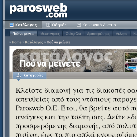
Πού να μείνετε
Μετακινήσεις
Going Out
Δραστηριότητες
Ακίνητα
Κα
»
Home
»
Κατάλογος
»
Πού να μείνετε
Πού να μείνετε
Κλείστε διαμονή για τις διακοπές σ
απευθείας από τους ντόπιους παροχεί
Parosweb Ο.Ε. Έτσι, θα βρείτε αυτό 
ανάγκες και την τσέπη σας. Δείτε εδ
προσφερόμενης διαμονής, από πολυτε
πισίνα, έως τα πιο απλά ενοικιαζόμ