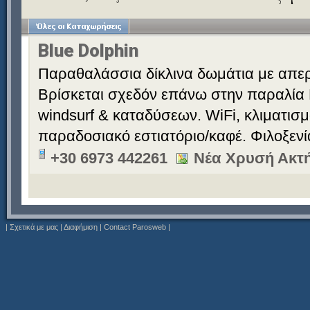
Blue Dolphin
Παραθαλάσσια δίκλινα δωμάτια με απερ
Βρίσκεται σχεδόν επάνω στην παραλία 
windsurf & καταδύσεων. WiFi, κλιματισ
παραδοσιακό εστιατόριο/καφέ. Φιλοξεν
+30 6973 442261
Νέα Χρυσή Ακτή
|
Σχετικά με μας
|
Διαφήμιση
|
Contact Parosweb
|