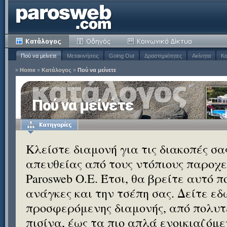
Πού να μείνετε
Μετακινήσεις
Going Out
Δραστηριότητες
Ακίνητα
Κα
»
Home
»
Κατάλογος
»
Πού να μείνετε
Πού να μείνετε
Κλείστε διαμονή για τις διακοπές σ
απευθείας από τους ντόπιους παροχεί
Parosweb Ο.Ε. Έτσι, θα βρείτε αυτό 
ανάγκες και την τσέπη σας. Δείτε εδ
προσφερόμενης διαμονής, από πολυτε
πισίνα, έως τα πιο απλά ενοικιαζόμ