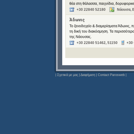
θέα στη θάλασσα, παιχνίδια, δορυφορική
+30 22840 52180
Νάουσα, 
Άδωνις
Το ξενοδοχείο & διαμερίσματα Άδωνις, π
τη δική του διακόσμηση. Τα περισσότερ
της Νάουσας.
+30 22840 51462, 51150
+30
|
Σχετικά με μας
|
Διαφήμιση
|
Contact Parosweb
|