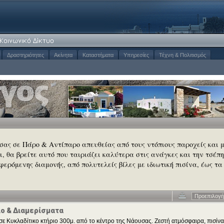
Δραστηριότητες
Ακίνητα
Καταστήματα
Υπηρεσίες
Τέχνη & Πολιτισμός
 σας σε Πάρο & Αντίπαρο απευθείας από τους ντόπιους παροχείς και 
σι, θα βρείτε αυτό που ταιριάζει καλύτερα στις ανάγκες και την τσέπη
φερόμενης διαμονής, από πολυτελείς βίλες με ιδιωτική πισίνα, έως τα
Προεπιλογή
ιο & Διαμερίσματα
σε Κυκλαδίτικο κτήριο 300μ. από το κέντρο της Νάουσας. Ζεστή ατμόσφαιρα, πισίνα