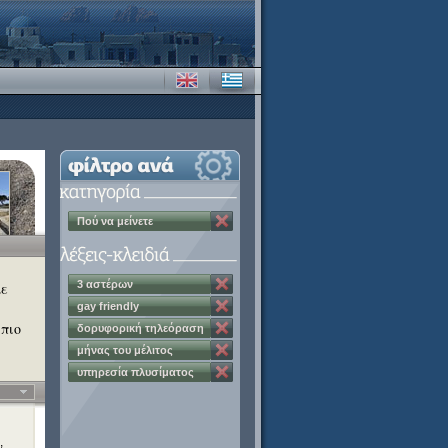
Πού να μείνετε
3 αστέρων
με
gay friendly
 πιο
δορυφορική τηλεόραση
μήνας του μέλιτος
υπηρεσία πλυσίματος
ρούχων
,