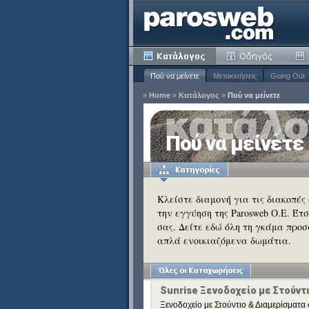
Πού να μείνετε
Μετακινήσεις
Going Out
»
Home
»
Κατάλογος
»
Πού να μείνετε
ία
Πού να μείνετε
Κατάργηση
ειδιά
Κατάργηση
Κλείστε διαμονή για τις διακοπές
την εγγύηση της Parosweb Ο.Ε. Έτ
Κατάργηση
σας. Δείτε εδώ όλη τη γκάμα προσ
Κατάργηση
απλά ενοικιαζόμενα δωμάτια.
Κατάργηση
Κατάργηση
Sunrise Ξενοδοχείο με Στούντ
Ξενοδοχείο με Στούντιο & Διαμερίσματα 