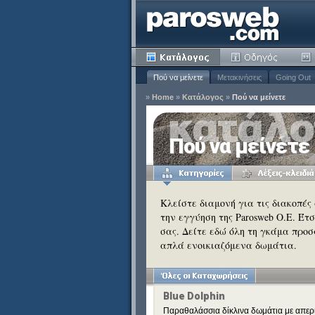
Πού να μείνετε
Μετακινήσεις
Going Out
»
Home
»
Κατάλογος
»
Πού να μείνετε
ία
Πού να μείνετε
Κατάργηση
ειδιά
Κατάργηση
Κλείστε διαμονή για τις διακοπές
την εγγύηση της Parosweb Ο.Ε. Έτ
Κατάργηση
σας. Δείτε εδώ όλη τη γκάμα προσ
Κατάργηση
απλά ενοικιαζόμενα δωμάτια.
Κατάργηση
Blue Dolphin
Παραθαλάσσια δίκλινα δωμάτια με απερι