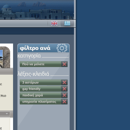
Πού να μείνετε
3 αστέρων
με
gay friendly
 πιο
παιδική χαρά
υπηρεσία πλυσίματος
ρούχων
με