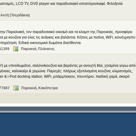
ιματισμός, LCD TV, DVD player και παραδοσιακό εστιατόριο/καφέ. Φιλοξενία
Ακτή (Τσερδάκια)
 την Παραλιακή, τον παραδοσιακό οικισμό και τα κλαμπ της Παροικιάς, προσφέρει
α με κουζίνα για όλες τις ανάγκες και βαλάντια. Κήπος με πισίνα, WiFi, κοινόχρηστο
πηρέτηση. Ειδικά οικονομικά δωμάτια διατίθενται.
11309
Παροικιά, Πλάτανος
) με υπνοδωμάτιο, σαλόνι/κουζίνα και βεράντες με ανοιχτή θέα, χτισμένα γύρω από
γένειες, καλοκαίρι & χειμώνα. Παροχές: πλήρως εξοπλισμένη κουζίνα, κλιματισμός,
 & i-Pod docking station, WiFi, μπάρμπεκιου, πλυντήριο, παιδική χαρά, σκιερό
77887
Παροικιά, Κακάπετρα