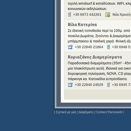
σχολή windsurf & καταδύσεων. WiFi, κλ
κοινωνικών εκδηλώσεων.
+30 6973 442261
Νέα Χρυσή 
Βίλα Κατερίνα
Σε ιδανική τοποθεσία περί τα 100μ. από
ποικίλα Δωμάτια, Στούντιο & Διαμερίσματ
μπάρμπεκιου & παιδική χαρά. Φιλική εξυ
+30 22840 21864
+30 6948 5
Κυριαζάνος Διαμερίσματα
Παραδοσιακά διαμερίσματα (35m² - 45m²
μια πλακόστρωτη αυλή. Ιδανικά για οικο
δορυφορική τηλεόραση, NOVA, CD player
πάρκινγκ κα. Κατοικίδια ευπρόσδεκτα.
+30 22840 24029
+30 6945 7
|
Σχετικά με μας
|
Διαφήμιση
|
Contact Parosweb
|