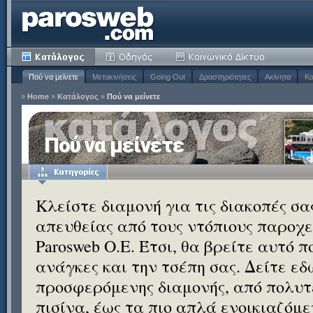
Πού να μείνετε
Μετακινήσεις
Going Out
Δραστηριότητες
Ακίνητα
Κα
»
Home
»
Κατάλογος
»
Πού να μείνετε
Πού να μείνετε
Κλείστε διαμονή για τις διακοπές σ
απευθείας από τους ντόπιους παροχεί
Parosweb Ο.Ε. Έτσι, θα βρείτε αυτό 
ανάγκες και την τσέπη σας. Δείτε εδ
προσφερόμενης διαμονής, από πολυτε
πισίνα, έως τα πιο απλά ενοικιαζόμ