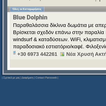
Blue Dolphin
Παραθαλάσσια δίκλινα δωμάτια με απερ
Βρίσκεται σχεδόν επάνω στην παραλία 
windsurf & καταδύσεων. WiFi, κλιματισ
παραδοσιακό εστιατόριο/καφέ. Φιλοξεν
+30 6973 442261
Νέα Χρυσή Ακτή
|
Σχετικά με μας
|
Διαφήμιση
|
Contact Parosweb
|