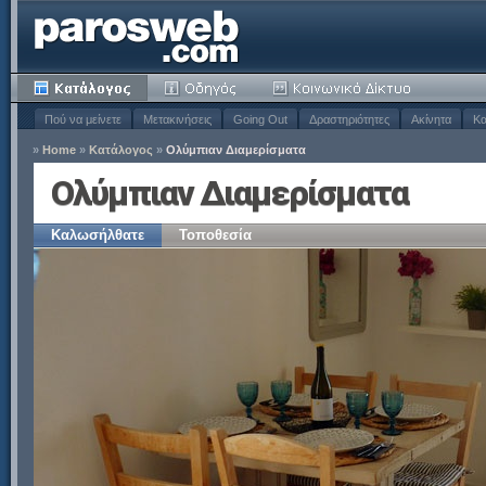
Πού να μείνετε
Μετακινήσεις
Going Out
Δραστηριότητες
Ακίνητα
Κα
»
Home
»
Κατάλογος
»
Ολύμπιαν Διαμερίσματα
Ολύμπιαν Διαμερίσματα
Καλωσήλθατε
Τοποθεσία