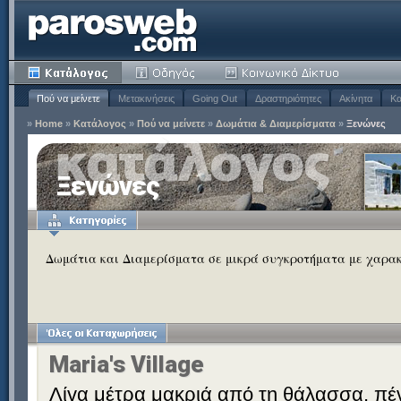
Πού να μείνετε
Μετακινήσεις
Going Out
Δραστηριότητες
Ακίνητα
Κα
»
Home
»
Κατάλογος
»
Πού να μείνετε
»
Δωμάτια & Διαμερίσματα
»
Ξενώνες
Ξενώνες
Δωμάτια και Διαμερίσματα σε μικρά συγκροτήματα με χαρα
Maria's Village
Λίγα μέτρα μακριά από τη θάλασσα, πέν