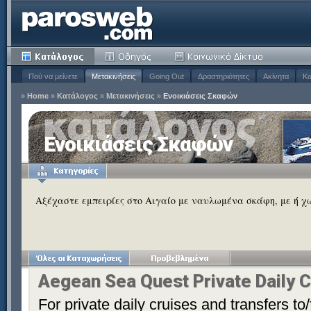
Πού να μείνετε
Μετακινήσεις
Going Out
Δραστηριότητες
Ακίνητα
Κα
»
Home
»
Κατάλογος
»
Μετακινήσεις
»
Ενοικιάσεις Σκαφών
Ενοικιάσεις Σκαφών
Αξέχαστε εμπειρίες στο Αιγαίο με ναυλωμένα σκάφη, με ή χωρ
Aegean Sea Quest Private Daily C
For private daily cruises and transfers to