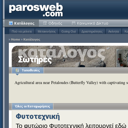
Πού να μείνετε
Μετακινήσεις
Going Out
Δραστηριότητες
Ακίνητα
Κα
»
Home
»
Κατάλογος
Σωτήρες
Agricultural area near Petaloudes (Butterfly Valley) with captivating
Φυτοτεχνική
Το φυτώριο Φυτοτεχνική λειτουργεί εδώ 