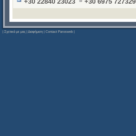
+30 22840 23023
+30 6975 727329
|
Σχετικά με μας
|
Διαφήμιση
|
Contact Parosweb
|