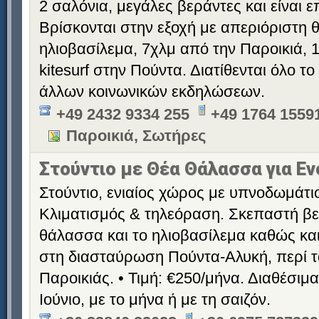
2 σαλόνια, μεγάλες βεράντες και είναι 
Βρίσκονται στην εξοχή με απεριόριστη 
ηλιοβασίλεμα, 7χλμ από την Παροικιά, 1
kitesurf στην Πούντα. Διατίθενται όλο τ
άλλων κοινωνικών εκδηλώσεων.
+49 2432 9334 255
+49 1764 1559
Παροικιά, Σωτήρες
Στούντιο με Θέα Θάλασσα για Εν
Στούντιο, ενιαίος χώρος με υπνοδωμάτιο
Κλιματισμός & τηλεόραση. Σκεπαστή βε
θάλασσα και το ηλιοβασίλεμα καθώς και
στη διασταύρωση Πούντα-Αλυκή, περί τα
Παροικιάς. • Τιμή: €250/μήνα. Διαθέσιμ
Ιούνιο, με το μήνα ή με τη σαιζόν.