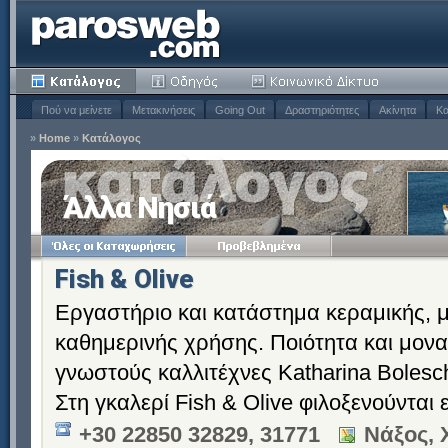
Πού να μείνετε
Μετακινήσεις
Going Out
Δραστηριότητες
Ακίνητα
Κα
»
Home
»
Κατάλογος
Άλλα Νησιά
Fish & Olive
Εργαστήριο και κατάστημα κεραμικής, μ
καθημερινής χρήσης. Ποιότητα και μονα
γνωστούς καλλιτέχνες Katharina Bolesch
Στη γκαλερί Fish & Olive φιλοξενούνται 
+30 22850 32829, 31771
Νάξος, 