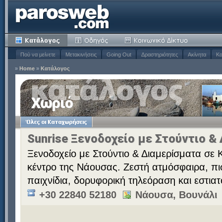
Πού να μείνετε
Μετακινήσεις
Going Out
Δραστηριότητες
Ακίνητα
Κα
»
Home
»
Κατάλογος
Χωριό
Sunrise Ξενοδοχείο με Στούντιο &
Ξενοδοχείο με Στούντιο & Διαμερίσματα σε 
κέντρο της Νάουσας. Ζεστή ατμόσφαιρα, πι
παιχνίδια, δορυφορική τηλεόραση και εστιατ
+30 22840 52180
Νάουσα, Βουνάλι