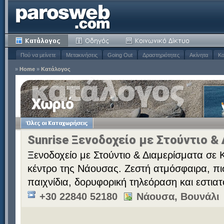
Πού να μείνετε
Μετακινήσεις
Going Out
Δραστηριότητες
Ακίνητα
Κα
»
Home
»
Κατάλογος
Χωριό
Sunrise Ξενοδοχείο με Στούντιο &
Ξενοδοχείο με Στούντιο & Διαμερίσματα σε 
κέντρο της Νάουσας. Ζεστή ατμόσφαιρα, πι
παιχνίδια, δορυφορική τηλεόραση και εστιατ
+30 22840 52180
Νάουσα, Βουνάλι