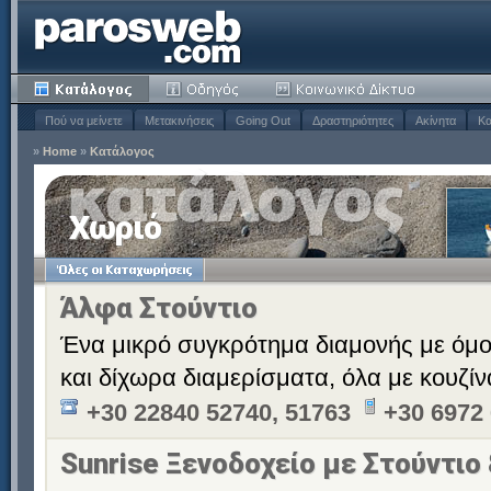
Πού να μείνετε
Μετακινήσεις
Going Out
Δραστηριότητες
Ακίνητα
Κα
»
Home
»
Κατάλογος
Χωριό
Άλφα Στούντιο
Ένα μικρό συγκρότημα διαμονής με όμ
και δίχωρα διαμερίσματα, όλα με κουζίν
+30 22840 52740, 51763
+30 6972
Sunrise Ξενοδοχείο με Στούντιο