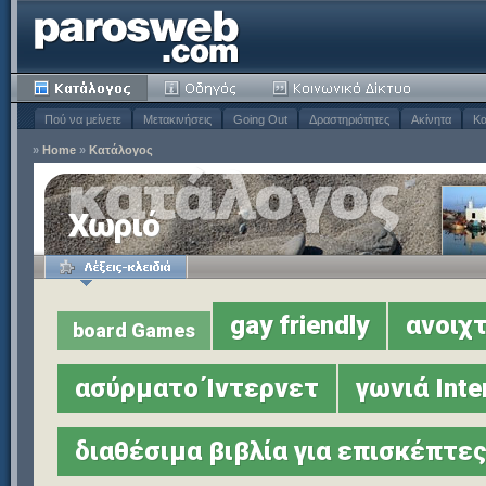
Πού να μείνετε
Μετακινήσεις
Going Out
Δραστηριότητες
Ακίνητα
Κα
»
Home
»
Κατάλογος
Χωριό
gay friendly
ανοιχτ
board Games
ασύρματο Ίντερνετ
γωνιά Inte
διαθέσιμα βιβλία για επισκέπτε