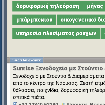
δορυφορική τηλεόραση
μήνας 
μπάρμπεκιου
οικογενειακά δ
υπηρεσία πλυσίματος ρούχων
Sunrise Ξενοδοχείο με Στούντιο
Ξενοδοχείο με Στούντιο & Διαμερίσματα 
από το κέντρο της Νάουσας. Ζεστή ατμό
θάλασσα, παιχνίδια, δορυφορική τηλεόρ
σπιτικά πιάτα.
+30 22840 52180
Νάουσα, Βουνά