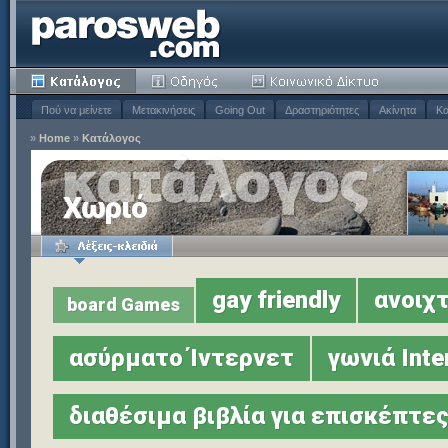
Πού να μείνετε
Μετακινήσεις
Going Out
Δραστηριότητες
Ακίνητα
Κα
»
Home
»
Κατάλογος
Χωριό
gay friendly
ανοιχτ
board Games
ασύρματο Ίντερνετ
γωνιά Inte
διαθέσιμα βιβλία για επισκέπτε