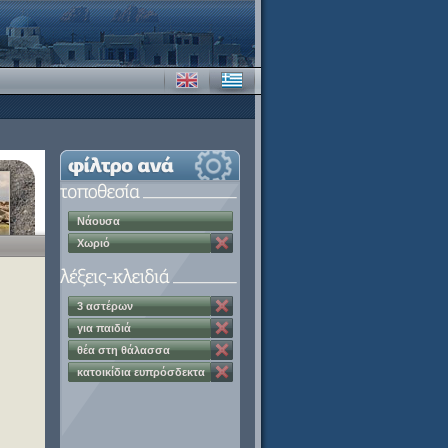
Νάουσα
Χωριό
3 αστέρων
για παιδιά
θέα στη θάλασσα
κατοικίδια ευπρόσδεκτα