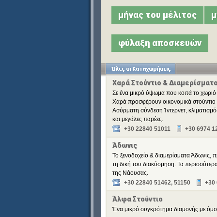
μήνας του μέλιτος
μ
φύλαξη αποσκευών
Χαρά Στούντιο & Διαμερίσματ
Σε ένα μικρό ύψωμα που κοιτά το χωριό 
Χαρά προσφέρουν οικονομικά στούντιο κα
Ασύρματη σύνδεση Ίντερνετ, κλιματισμός
και μεγάλες παρέες.
+30 22840 51011
+30 6974 1
Άδωνις
Το ξενοδοχείο & διαμερίσματα Άδωνις, π
τη δική του διακόσμηση. Τα περισσότερ
της Νάουσας.
+30 22840 51462, 51150
+30
Άλφα Στούντιο
Ένα μικρό συγκρότημα διαμονής με όμορ