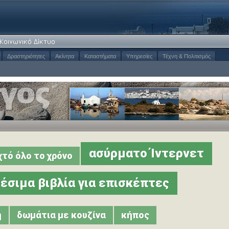
Δραστηριότητες
Ακίνητα
Καταστήματα
Υπηρεσίες
Τέχνη & Πολιτισμός
ασύρματο Ίντερνετ
χτό όλο το χρόνο
θέσιμα βιβλία για επισκέπτες
η
δωμάτια με κουζίνα
κήπος