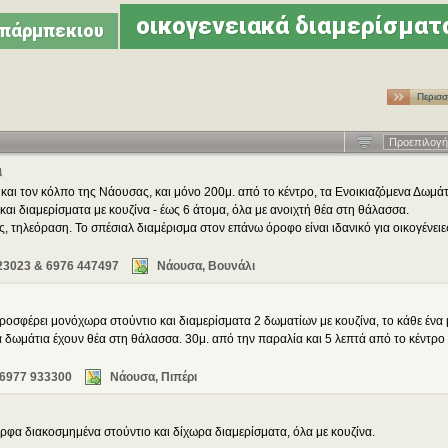
οικογενειακά διαμερίσματ
πάρμπεκιου
Περισσ
…
Προεπιλογή
α
και τον κόλπο της Νάουσας, και μόνο 200μ. από το κέντρο, τα Ενοικιαζόμενα Δωμάτ
ι διαμερίσματα με κουζίνα - έως 6 άτομα, όλα με ανοιχτή θέα στη θάλασσα.
, τηλεόραση. Το σπέσιαλ διαμέρισμα στον επάνω όροφο είναι ιδανικό για οικογένειε
23023 & 6976 447497
Νάουσα, Βουνάλι
ροσφέρει μονόχωρα στούντιο και διαμερίσματα 2 δωματίων με κουζίνα, το κάθε ένα 
α δωμάτια έχουν θέα στη θάλασσα. 30μ. από την παραλία και 5 λεπτά από το κέντρο
 6977 933300
Νάουσα, Πιπέρι
φα διακοσμημένα στούντιο και δίχωρα διαμερίσματα, όλα με κουζίνα.