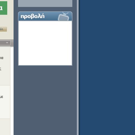
α
ότ.
ια
ς
με