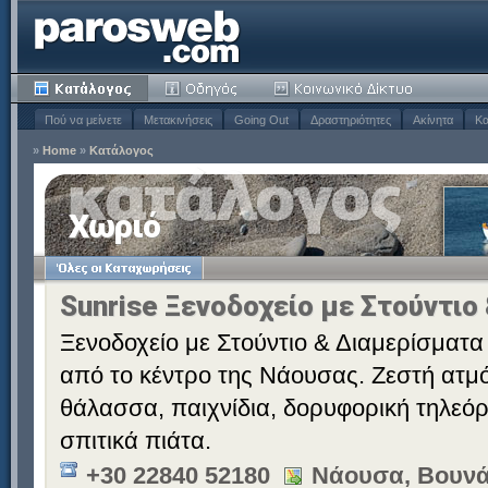
Πού να μείνετε
Μετακινήσεις
Going Out
Δραστηριότητες
Ακίνητα
Κα
»
Home
»
Κατάλογος
Χωριό
Sunrise Ξενοδοχείο με Στούντιο
Ξενοδοχείο με Στούντιο & Διαμερίσματα 
από το κέντρο της Νάουσας. Ζεστή ατμό
θάλασσα, παιχνίδια, δορυφορική τηλεόρ
σπιτικά πιάτα.
+30 22840 52180
Νάουσα, Βουνά