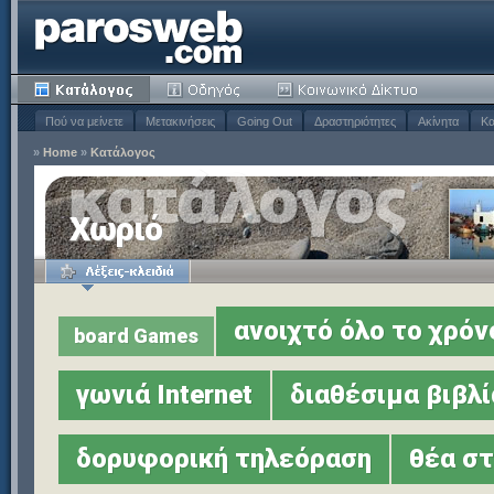
Πού να μείνετε
Μετακινήσεις
Going Out
Δραστηριότητες
Ακίνητα
Κα
»
Home
»
Κατάλογος
Χωριό
ανοιχτό όλο το χρόν
board Games
γωνιά Internet
διαθέσιμα βιβλί
δορυφορική τηλεόραση
θέα σ