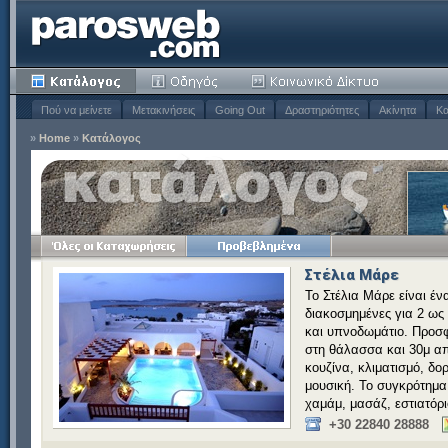
Πού να μείνετε
Μετακινήσεις
Going Out
Δραστηριότητες
Ακίνητα
Κα
»
Home
»
Κατάλογος
Στέλια Μάρε
Το Στέλια Μάρε είναι έν
διακοσμημένες για 2 ως 
και υπνοδωμάτιο. Προσφ
στη θάλασσα και 30μ από
κουζίνα, κλιματισμό, δ
μουσική. Το συγκρότημα 
χαμάμ, μασάζ, εστιατόρι
+30 22840 28888