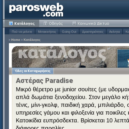
Πού να μείνετε
Μετακινήσεις
Going Out
Δραστηριότητες
Ακίνητα
Κα
»
Home
»
Κατάλογος
Αστέρας Paradise
Μικρό θέρετρο με junior σουίτες (με υδορμα
απλά δωμάτια ξενοδοχείου. Στον μεγάλο κή
τένις, μίνι-γκολφ, παιδική χαρά, μπιλιάρδο
υπηρεσίες γάμου και φιλοξενία για ποικίλες
Κατοικίδια ευπρόσδεκτα. Βρίσκεται 10 λεπ
διάφορες παραλίες.