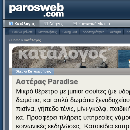
Πού να μείνετε
Μετακινήσεις
Going Out
Δραστηριότητες
Ακίνητα
Κα
»
Home
»
Κατάλογος
Αστέρας Paradise
Μικρό θέρετρο με junior σουίτες (με υδ
δωμάτια, και απλά δωμάτια ξενοδοχείου
πισίνα, γήπεδο τένις, μίνι-γκολφ, παιδι
κα. Προσφέρει πλήρεις υπηρεσίες γάμου 
κοινωνικές εκδηλώσεις. Κατοικίδια ευπ