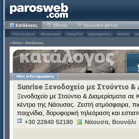
Πού να μείνετε
Μετακινήσεις
Going Out
Δραστηριότητες
Ακίνητα
Κα
»
Home
»
Κατάλογος
Sunrise Ξενοδοχείο με Στούντιο &
Ξενοδοχείο με Στούντιο & Διαμερίσματα σε 
κέντρο της Νάουσας. Ζεστή ατμόσφαιρα, πι
παιχνίδια, δορυφορική τηλεόραση και εστιατ
+30 22840 52180
Νάουσα, Βουνάλι