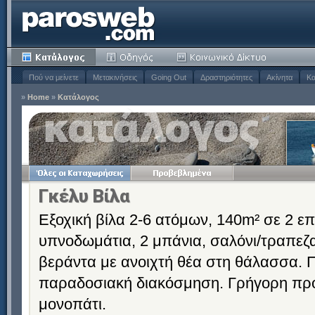
Πού να μείνετε
Μετακινήσεις
Going Out
Δραστηριότητες
Ακίνητα
Κα
»
Home
»
Κατάλογος
Γκέλυ Βίλα
Εξοχική βίλα 2-6 ατόμων, 140m² σε 2 επ
υπνοδωμάτια, 2 μπάνια, σαλόνι/τραπεζ
βεράντα με ανοιχτή θέα στη θάλασσα. Π
παραδοσιακή διακόσμηση. Γρήγορη πρ
μονοπάτι.