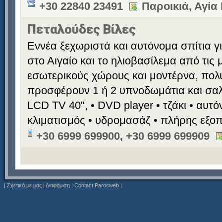
+30 22840 23491
Παροικιά, Αγί
Πεταλούδες Βίλες
Εννέα ξεχωριστά και αυτόνομα σπίτια γι
στο Αιγαίο και το ηλιοβασίλεμα από τις
εσωτερικούς χώρους και μοντέρνα, πολ
προσφέρουν 1 ή 2 υπνοδωμάτια και σαλό
LCD TV 40", • DVD player • τζάκι • αυτ
κλιματισμός • υδρομασάζ • πλήρης εξο
+30 6999 699900, +30 6999 699909
|
Σχετικά με μας
|
Διαφήμιση
|
Contact Parosweb
|