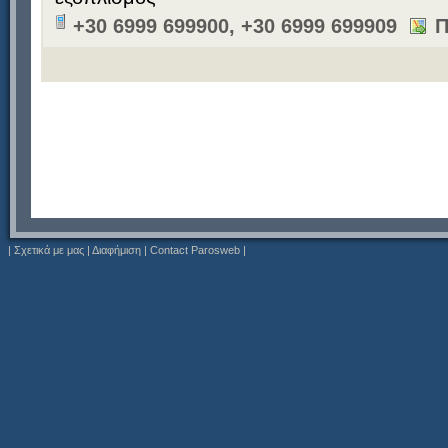
+30 6999 699900, +30 6999 699909
Π
|
Σχετικά με μας
|
Διαφήμιση
|
Contact Parosweb
|