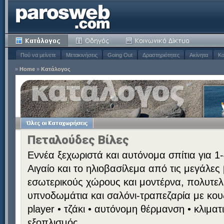
Πού να μείνετε
Μετακινήσεις
Going Out
Δραστηριότητες
Ακίνητα
Κα
»
Home
»
Κατάλογος
Πεταλούδες Βίλες
Εννέα ξεχωριστά και αυτόνομα σπίτια για 1
Αιγαίο και το ηλιοβασίλεμα από τις μεγάλες
εσωτερικούς χώρους και μοντέρνα, πολυτε
υπνοδωμάτια και σαλόνι-τραπεζαρία με κουζ
player • τζάκι • αυτόνομη θέρμανση • κλιμα
εξοπλισμός