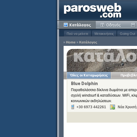
Πού να μείνετε
Μετακινήσεις
Going Out
»
Home
»
Κατάλογος
ειδιά
Κατάργηση
Κατάργηση
Κατάργηση
Blue Dolphin
Κατάργηση
Παραθαλάσσια δίκλινα δωμάτια με απερι
Κατάργηση
σχολή windsurf & καταδύσεων. WiFi, κλ
κοινωνικών εκδηλώσεων.
Κατάργηση
+30 6973 442261
Νέα Χρυσή 
Κατάργηση