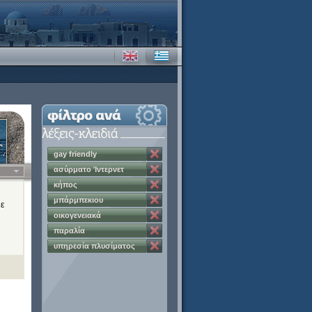
gay friendly
ασύρματο Ίντερνετ
κήπος
μπάρμπεκιου
με
οικογενειακά
διαμερίσματα
παραλία
υπηρεσία πλυσίματος
ρούχων