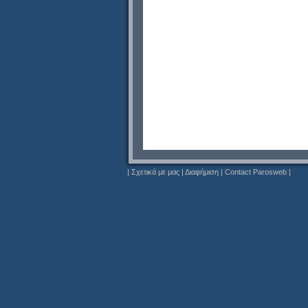
|
Σχετικά με μας
|
Διαφήμιση
|
Contact Parosweb
|